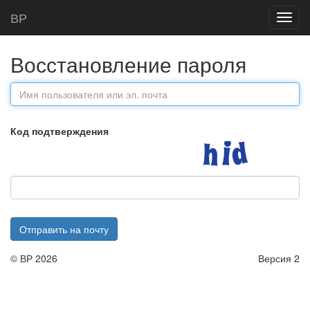
Главная
Восстановление пароля
В
Р
Toggl
navig
Восстановление пароля
Код подтверждения
Отправить на почту
©
В
Р
2026
Версия 2